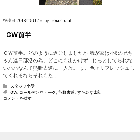
投稿日
2018年5月2日
by
trocco staff
GW前半
ＧＷ前半。どのように過ごしましたか 我が家は小6の兄ち
ゃん連日部活の為、どこにも出かけず…じっとしてられな
いパパなんて熊野古道に一人旅。 ま、色々リフレッシュし
てくれるならそれもた …
スタッフ小話
GW
,
ゴールデンウィーク
,
熊野古道
,
すたみな太郎
on
コメントを残す
GW
前
半