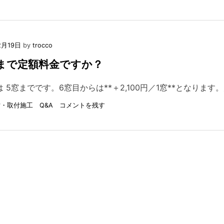
Q8：
の
15
違
窓
い
以
は
上
あ
2月19日
by
trocco
の
り
注
窓まで定額料金ですか？
ま
文
す
も
か？
 5窓までです。6窓目からは**＋2,100円／1窓**となり
で
き
on
・取付施工 Q&A
コメントを残す
ま
Q7：
す
何
か？
窓
ま
で
定
額
料
金
で
す
か？