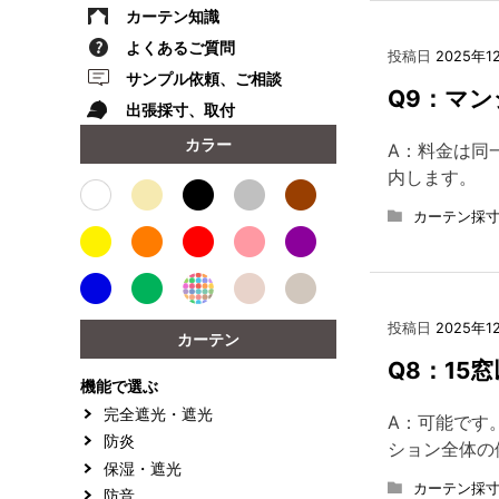
カーテン知識
よくあるご質問
投稿日
2025年1
サンプル依頼、ご相談
Q9：マ
出張採寸、取付
カラー
A：料金は同
内します。
カーテン採寸
投稿日
2025年1
カーテン
Q8：15
機能で選ぶ
完全遮光・遮光
A：可能です
防炎
ション全体の
保湿・遮光
カーテン採寸
防音