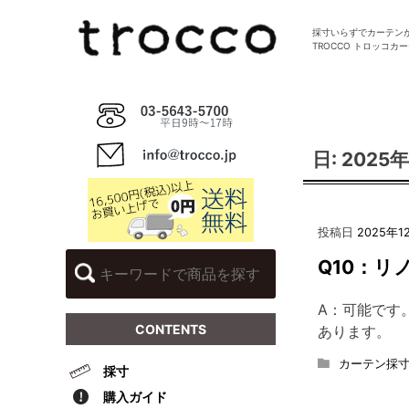
Skip
to
採寸いらずでカーテン
TROCCO トロッコカ
content
日:
2025
投稿日
2025年1
Q10：
A：可能です
CONTENTS
あります。
カーテン採寸
採寸
購入ガイド