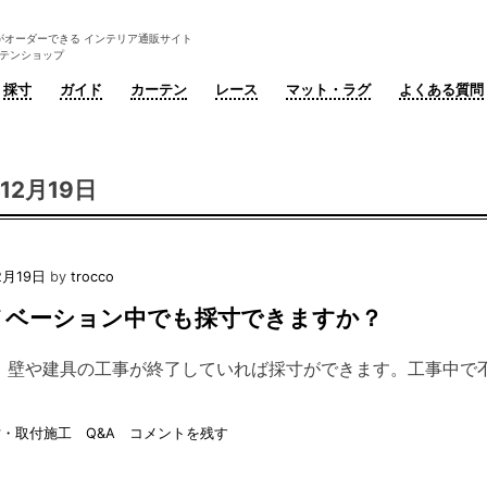
がオーダーできる インテリア通販サイト
ーテンショップ
採寸
ガイド
カーテン
レース
マット・ラグ
よくある質問
年12月19日
2月19日
by
trocco
リノベーション中でも採寸できますか？
。壁や建具の工事が終了していれば採寸ができます。工事中で
on
・取付施工 Q&A
コメントを残す
Q10：
リ