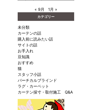
« 9月
1月 »
カテゴリー
未分類
カーテンの話
購入前に読みたい話
サイトの話
お手入れ
豆知識
おすすめ
猫
スタッフ小話
バーチカルブラインド
ラグ・カーペット
カーテン採寸・取付施工 Q&A