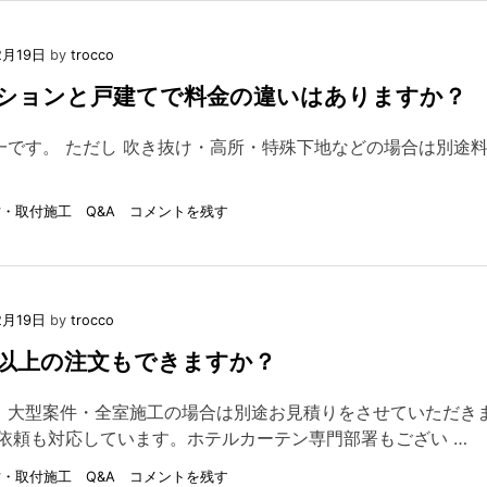
ノ
ベ
ー
2月19日
by
trocco
シ
ョ
ンションと戸建てで料金の違いはありますか？
ン
中
一です。 ただし 吹き抜け・高所・特殊下地などの場合は別途
で
も
採
on
・取付施工 Q&A
コメントを残す
寸
Q9：
で
マ
き
ン
ま
シ
す
ョ
か？
2月19日
by
trocco
ン
と
窓以上の注文もできますか？
戸
建
。大型案件・全室施工の場合は別途お見積りをさせていただき
て
依頼も対応しています。ホテルカーテン専門部署もござい …
で
料
on
・取付施工 Q&A
コメントを残す
金