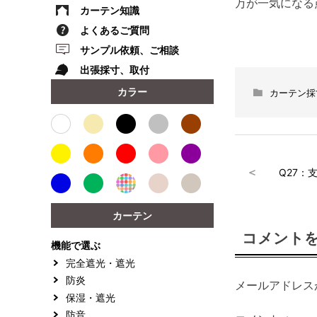
万が一気になる
カーテン知識
よくあるご質問
サンプル依頼、ご相談
出張採寸、取付
カラー
カーテン採
投
＜
Q27：
稿
ナ
カーテン
コメント
ビ
機能で選ぶ
ゲ
完全遮光・遮光
防炎
メールアドレス
ー
保湿・遮光
シ
防音