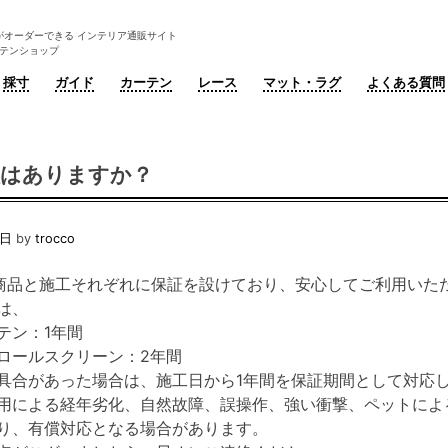
がオーダーできる インテリア通販サイト
ーテンショップ
採寸
ガイド
カーテン
レース
マット・ラグ
よくある質問
証はありますか？
9日
by
trocco
商品と施工それぞれに保証を設けており、安心してご利用いた
は、
テン：1年間
ロールスクリーン：2年間
具合があった場合は、施工日から1年間を保証期間として対応
用による経年劣化、自然故障、誤操作、強い衝撃、ペットによ
り、有償対応となる場合があります。