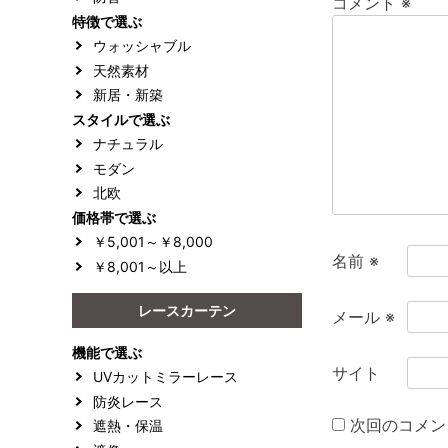
コメント
※
特徴で選ぶ
ョ
ウォッシャブル
ン
天然素材
新居・新築
スタイルで選ぶ
ナチュラル
モダン
北欧
価格帯で選ぶ
￥5,001～￥8,000
名前
※
￥8,001～以上
レースカーテン
メール
※
機能で選ぶ
サイト
UVカットミラーレース
防炎レース
次回のコメン
遮熱・保温