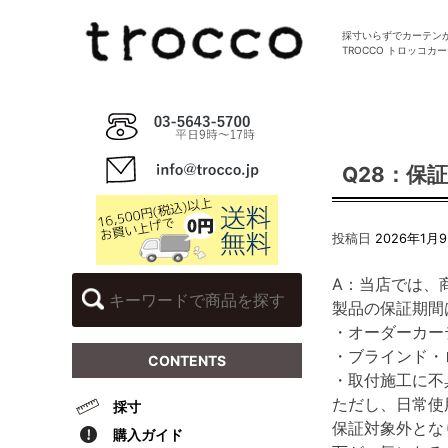
Skip
to
採寸いらずでカーテン
TROCCO トロッコカ
content
Q28：保
投稿日
2026年1月
A：当店では、
製品の保証期間
・オーダーカー
・ブラインド・
CONTENTS
・取付施工に不
ただし、日常使
採寸
保証対象外とな
購入ガイド