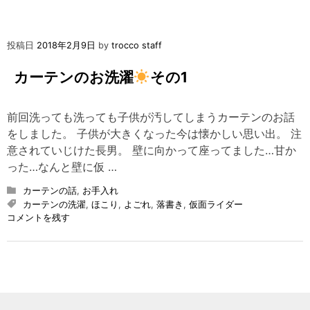
投稿日
2018年2月9日
by
trocco staff
カーテンのお洗濯
その1
前回洗っても洗っても子供が汚してしまうカーテンのお話
をしました。 子供が大きくなった今は懐かしい思い出。 注
意されていじけた長男。 壁に向かって座ってました…甘か
った…なんと壁に仮 …
カーテンの話
,
お手入れ
カーテンの洗濯
,
ほこり
,
よごれ
,
落書き
,
仮面ライダー
on
コメントを残す
カ
ー
テ
ン
の
お
洗