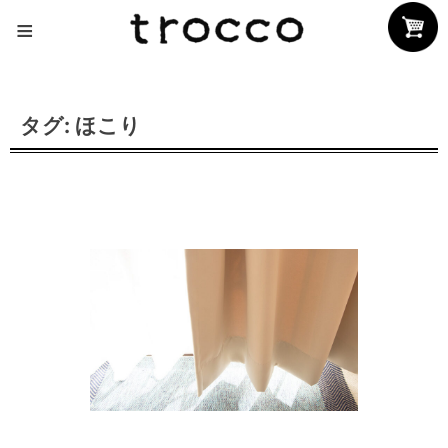
Skip
≡
to
content
タグ:
ほこり