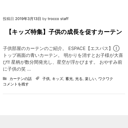
投稿日
2019年3月13日
by
trocco staff
【キッズ特集】子供の成長を促すカーテン
子供部屋のカーテンのご紹介。 ESPACE【エスパス】Ⓘ
トップ画面の青いカーテン。 明かりを消すとお子様が大喜
び!! 星柄が数分間発光し、星空が浮かびます。 おやすみ前
に子供の笑 …
カーテンの話
子供
,
キッズ
,
蓄光
,
光る
,
楽しい
,
ワクワク
on
コメントを残す
【キ
ッ
ズ
特
集】
子
供
の