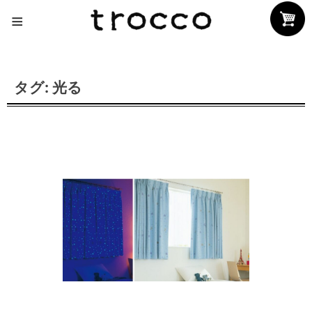
Skip
≡
to
content
タグ:
光る