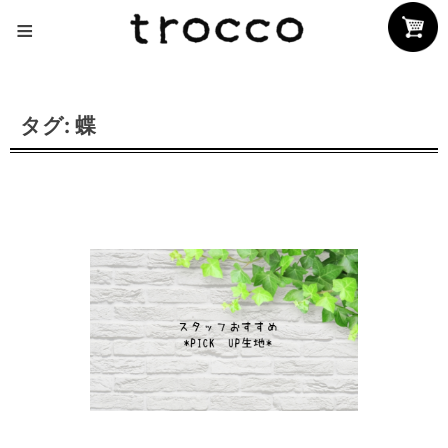
Skip
≡
to
content
タグ:
蝶