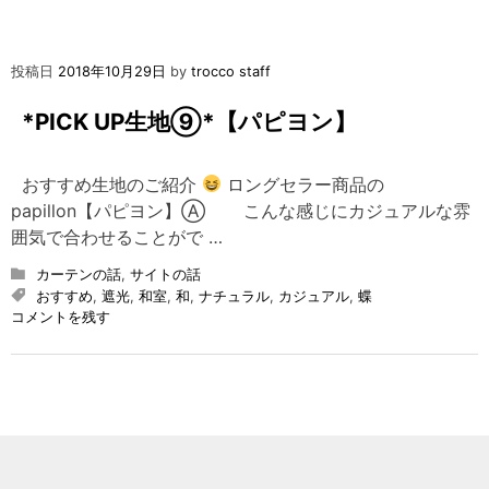
投稿日
2018年10月29日
by
trocco staff
*PICK UP生地⑨*【パピヨン】
おすすめ生地のご紹介
ロングセラー商品の
papillon【パピヨン】Ⓐ こんな感じにカジュアルな雰
囲気で合わせることがで …
カーテンの話
,
サイトの話
おすすめ
,
遮光
,
和室
,
和
,
ナチュラル
,
カジュアル
,
蝶
on
コメントを残す
*PICK
UP
生
地
⑨*【パ
ピ
ヨ
ン】