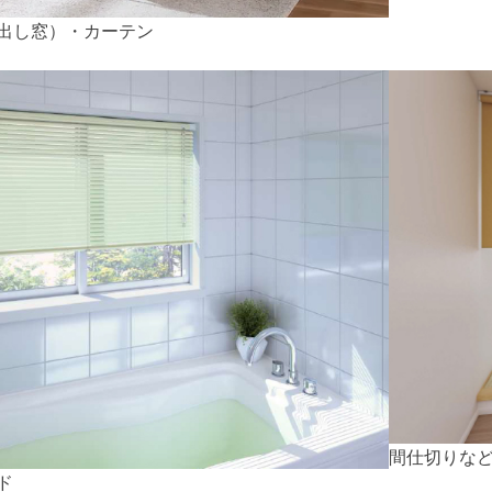
出し窓）・カーテン
間仕切りな
ド