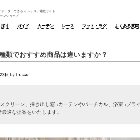
がオーダーできる インテリア通販サイト
ーテンショップ
採寸
ガイド
カーテン
レース
マット・ラグ
よくある質問
の種類でおすすめ商品は違いますか？
月23日
by
trocco
ルスクリーン、掃き出し窓→カーテンやバーチカル、浴室→ブライ
せ最適な提案をいたします。