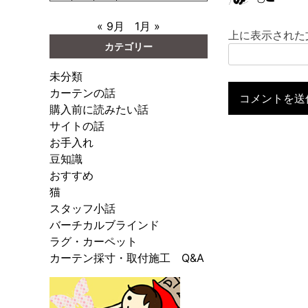
« 9月
1月 »
上に表示された
カテゴリー
未分類
カーテンの話
購入前に読みたい話
サイトの話
お手入れ
豆知識
おすすめ
猫
スタッフ小話
バーチカルブラインド
ラグ・カーペット
カーテン採寸・取付施工 Q&A