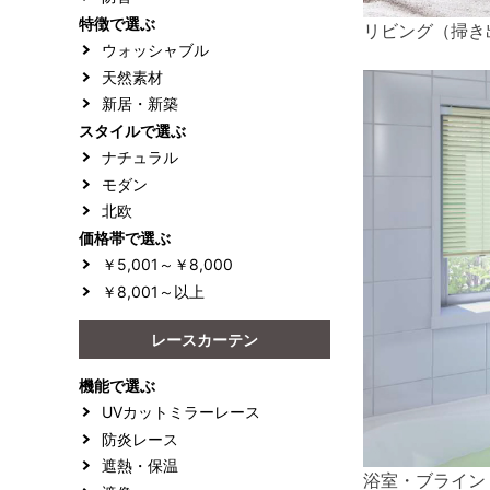
特徴で選ぶ
リビング（掃き
ウォッシャブル
天然素材
新居・新築
スタイルで選ぶ
ナチュラル
モダン
北欧
価格帯で選ぶ
￥5,001～￥8,000
￥8,001～以上
レースカーテン
機能で選ぶ
UVカットミラーレース
防炎レース
遮熱・保温
浴室・ブライン