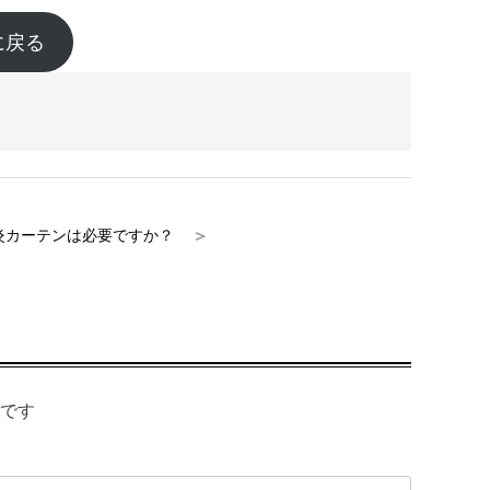
に戻る
＞
防炎カーテンは必要ですか？
です