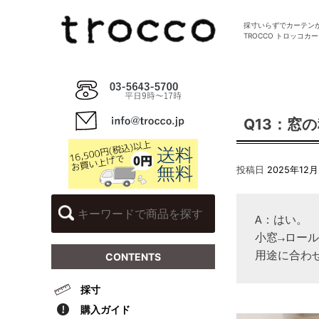
Skip
to
採寸いらずでカーテン
TROCCO トロッコカ
content
Q13：窓
投稿日
2025年12
A：はい。

小窓→ロー
用途に合わ
CONTENTS
採寸
購入ガイド