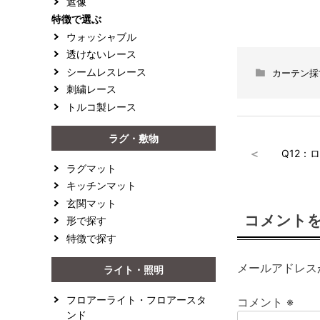
遮像
特徴で選ぶ
ウォッシャブル
透けないレース
シームレスレース
カーテン採
刺繍レース
トルコ製レース
ラグ・敷物
投
＜
Q12：
稿
ラグマット
キッチンマット
ナ
玄関マット
コメント
ビ
形で探す
特徴で探す
ゲ
メールアドレス
ライト・照明
ー
シ
フロアーライト・フロアースタ
コメント
※
ンド